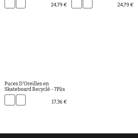
24,79
€
24,79
€
Puces D'Oreilles en
Skateboard Recyclé - 7Plis
17,36
€